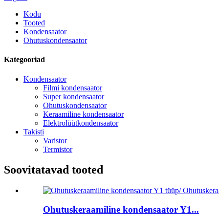
Kodu
Tooted
Kondensaator
Ohutuskondensaator
Kategooriad
Kondensaator
Filmi kondensaator
Super kondensaator
Ohutuskondensaator
Keraamiline kondensaator
Elektrolüütkondensaator
Takisti
Varistor
Termistor
Soovitatavad tooted
Ohutuskeraamiline kondensaator Y1...