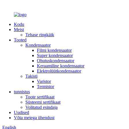
Kodu
Meist
Tehase ringkäik
Tooted
Kondensaator
Filmi kondensaator
Super kondensaator
Ohutuskondensaator
Keraamiline kondensaator
Elektrolüütkondensaator
Takisti
Varistor
Termistor
tunnistus
Toote sertifikaat
Süsteemi sertifikaat
Volitatud esindaja
Uudised
Võta meiega ühendust
English