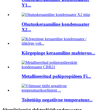
Y1...
Ohutuskeraamiline kondensaator
X2...
Kõrgepinge keraamiline mahtuvus...
Metalliseeritud polüpropüleen Fi...
Toitetüüp negatiivne temperatuur...
Alumiiniumist elektrolüütkondensaator