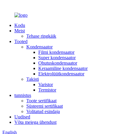
Kodu
Meist
Tehase ringkäik
Tooted
Kondensaator
Filmi kondensaator
Super kondensaator
Ohutuskondensaator
Keraamiline kondensaator
Elektrolüütkondensaator
Takisti
Varistor
Termistor
tunnistus
Toote sertifikaat
Süsteemi sertifikaat
Volitatud esindaja
Uudised
Võta meiega ühendust
English